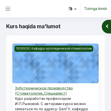
Asosiy mundarijaga o‘tish
Tizimga kirish
Yon panel
Kurs haqida ma'lumot
Blo
Kurs rasmi Зуботехническое производство (Стомато
11030020. Кафедра ортопедической стоматологии
Зуботехническое производство
(Стоматология_Специалист)
Курс разработан профессором
И.П.Рыжовой. С авторами курса можно
связаться по по адресу: БелГУ, кафедра