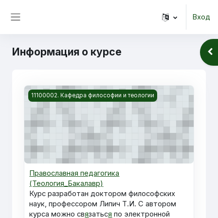
Перейти к основному содержанию
Вход
Боковая панель
Информация о курсе
От
Изображение курса Православная педагогика (Теоло
11100002. Кафедра философии и теологии
Православная педагогика
(Теология_Бакалавр)
Курс разработан доктором философских
наук, профессором Липич Т.И. С автором
курса можно св
я
затьс
я
по электронной