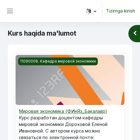
Asosiy mundarijaga o‘tish
Tizimga kirish
Yon panel
Kurs haqida ma'lumot
Blo
Kurs rasmi Мировая экономика (ФИнЯз_Бакалавр)
11090008. Кафедра мировой экономики
Мировая экономика (ФИнЯз_Бакалавр)
Курс разработан доцентом кафедры
мировой экономики Дороховой Еленой
Ивановной. С автором курса можно
связаться по электронной почте: