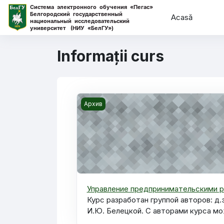
Sari la conţinutul principal
Acasă
Informații curs
Imaginea reprezentativă a cursului Уп
Архив
Управление предпринимательскими 
Курс разработан группой авторов: д
И.Ю. Белецкой. С авторами курса мож