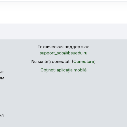
Техническая поддержка:
support_sdo@bsuedu.ru
е
Nu sunteți conectat. (
Conectare
)
Obțineți aplicația mobilă
ыт
ом
ия