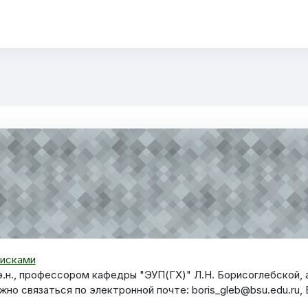
равление предпринимательскими рисками
рисками
.э.н., профессором кафедры "ЭУП(ГХ)" Л.Н. Борисоглебской
но связаться по электронной почте: boris_gleb@bsu.edu.ru, 