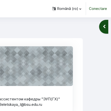
Română ‎(ro)‎
Conectare
Desc
, ассистентом кафедры "ЭУП(ГХ)"
Beletskaya_I@bsu.edu.ru