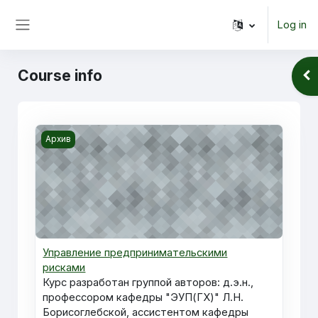
Skip to main content
Log in
Side panel
Course info
Ope
Course image Управление предпринимательскими ри
Архив
Управление предпринимательскими
рисками
Курс разработан группой авторов: д.э.н.,
профессором кафедры "ЭУП(ГХ)" Л.Н.
Борисоглебской, ассистентом кафедры