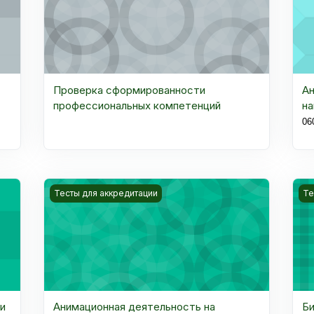
Проверка сформированности
Ан
профессиональных компетенций
на
06
ия головы и шеи
Kurs rasmi Анимационная деятельность на предпри
Ku
Тесты для аккредитации
Те
 и
Анимационная деятельность на
Би