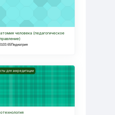
атомия человека (педагогическое
правление)
0103
.6
5
Педиатрия
ятиях гостеприимства
rs rasmi Биотехнология
сты для аккредитации
отехнология