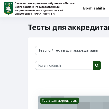
Asosiy mundarijaga o‘tish
Bosh sahifa
Тесты для аккредита
Kurs toifalari
Kursni qidirish
Kursni q
Kurs rasmi Тесты для аккредитации и
Тесты для аккредитации