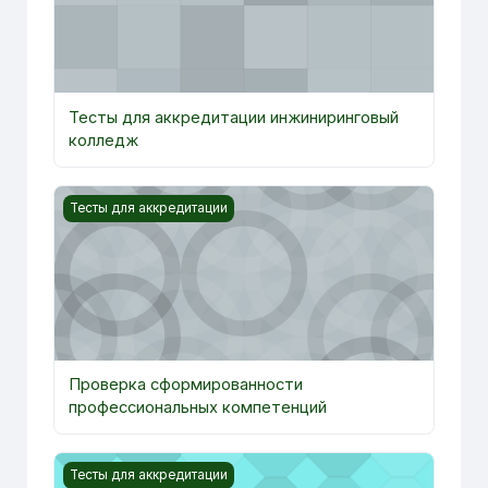
Тесты для аккредитации инжиниринговый
колледж
Course image Проверка сформированности професси
Тесты для аккредитации
Проверка сформированности
профессиональных компетенций
Course image Анатомия человека (педагогическое на
Тесты для аккредитации