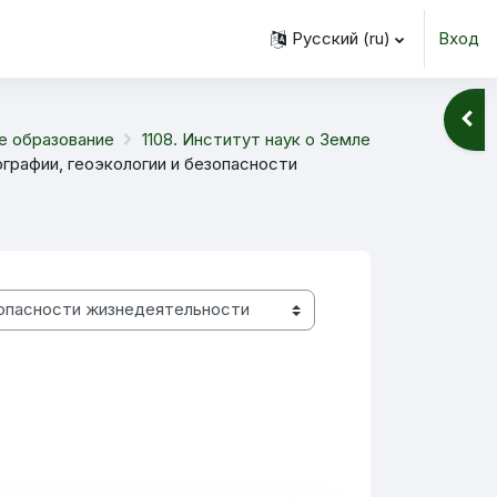
Русский ‎(ru)‎
Вход
Откр
е образование
1108. Институт наук о Земле
ографии, геоэкологии и безопасности
траница