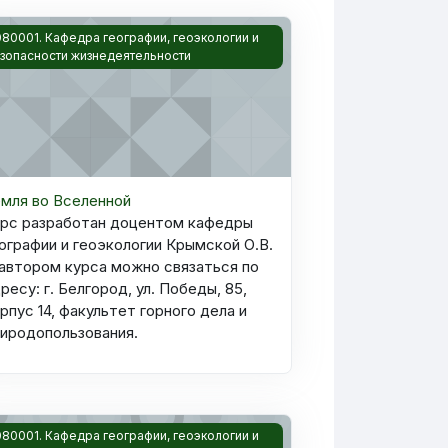
я О.В.)
ображение курса Земля во Вселенной
080001. Кафедра географии, геоэкологии и
зопасности жизнедеятельности
мля во Вселенной
урс разработан доцентом кафедры
ографии и геоэкологии Крымской О.В.
автором курса можно связаться по
ресу: г. Белгород, ул. Победы, 85,
рпус 14, факультет горного дела и
иродопользования.
сследования (05.06.01 Науки о Земле_Геоэкология (по отр
ображение курса Устойчивое развитие и организация охраны
080001. Кафедра географии, геоэкологии и