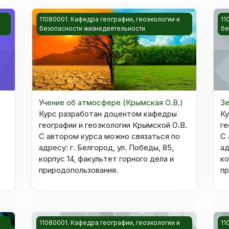
 обитания
Изображение курса Учение об атмосфере (Крымска
Из
11080001. Кафедра географии, геоэкологии и
11
безопасности жизнедеятельности
бе
Учение об атмосфере (Крымская О.В.)
Зе
Курс разработан доцентом кафедры
К
географии и геоэкологии Крымской О.В.
ге
С автором курса можно связаться по
С 
адресу: г. Белгород, ул. Победы, 85,
ад
корпус 14, факультет горного дела и
ко
природопользования.
пр
Изображение курса Прикладные геоэкологические и
Из
11080001. Кафедра географии, геоэкологии и
11