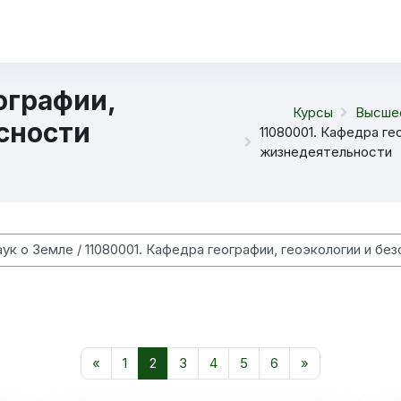
ографии,
Курсы
Высше
асности
11080001. Кафедра ге
жизнедеятельности
курса
Предыдущая страница
Страница 1
Страница 2
Страница 3
Страница 4
Страница 5
Страница 6
Следующая с
«
1
2
3
4
5
6
»