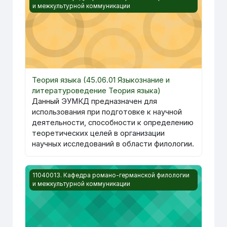
и межкультурной коммуникации
Теория языка (45.06.01 Языкознание и
литературоведение Теория языка)
Данный ЭУМКД предназначен для
использования при подготовке к научной
деятельности, способности к определению
теоретических целей в организации
научных исследований в области филологии.
Изображение курса Практический курс первого иност
11040013. Кафедра романо-германской филологии
и межкультурной коммуникации